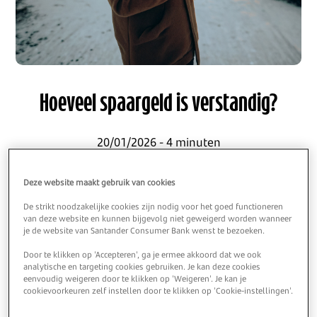
Hoeveel spaargeld is verstandig?
20/01/2026 - 4 minuten
Financiële tips
Deze website maakt gebruik van cookies
De strikt noodzakelijke cookies zijn nodig voor het goed functioneren
van deze website en kunnen bijgevolg niet geweigerd worden wanneer
je de website van Santander Consumer Bank wenst te bezoeken.
Hoeveel spaargeld is verstandig?
Door te klikken op 'Accepteren', ga je ermee akkoord dat we ook
analytische en targeting cookies gebruiken. Je kan deze cookies
Sparen is slim. Het is niet alleen een veilige
eenvoudig weigeren door te klikken op 'Weigeren'. Je kan je
cookievoorkeuren zelf instellen door te klikken op 'Cookie-instellingen'.
manier om je kapitaal op te bouwen, het geeft
ook gemoedsrust. Wie spaart, heeft een buffer