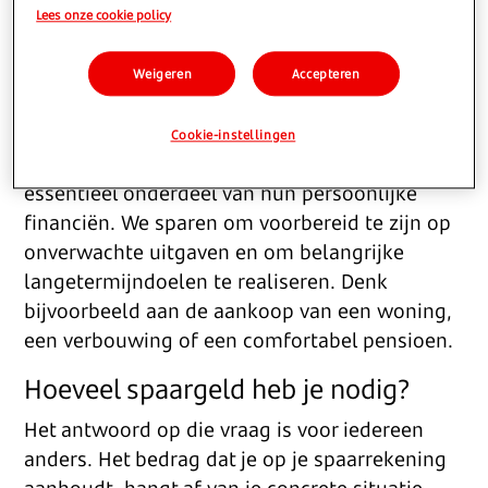
Lees onze cookie policy
voor onverwachte kosten en onverwachte
kansen. Maar wanneer heb je eigenlijk genoeg
Weigeren
Accepteren
spaarbuffer? En hoe bereik je dat spaardoel zo
efficiënt mogelijk?
Cookie-instellingen
Voor veel Nederlanders is sparen een
essentieel onderdeel van hun persoonlijke
financiën. We sparen om voorbereid te zijn op
onverwachte uitgaven en om belangrijke
langetermijndoelen te realiseren. Denk
bijvoorbeeld aan de aankoop van een woning,
een verbouwing of een comfortabel pensioen.
Hoeveel spaargeld heb je nodig?
Het antwoord op die vraag is voor iedereen
anders. Het bedrag dat je op je spaarrekening