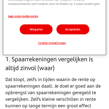
cookievoorkeuren zelf instellen door te klikken op 'Cookie-instellingen'.
Over sparen op een spaarrekening heeft
iedereen wel een mening. Maar welke
Lees onze cookie policy
spaartips werken nu écht? We onderzoeken
drie veelgehoorde beweringen over hoe je het
Weigeren
Accepteren
beste spaart op spaarrekeningen. Welke tips
volg je beter niet om te sparen, en welke net
Cookie-instellingen
wel?
1. Spaarrekeningen vergelijken is
altijd zinvol (waar)
Dat klopt, zelfs in tijden waarin de rente op
spaarrekeningen daalt. Je doet er goed aan de
opbrengst van spaarrekeningen geregeld te
vergelijken. Zelfs kleine verschillen in rente
kunnen op lange termijn een groot effect