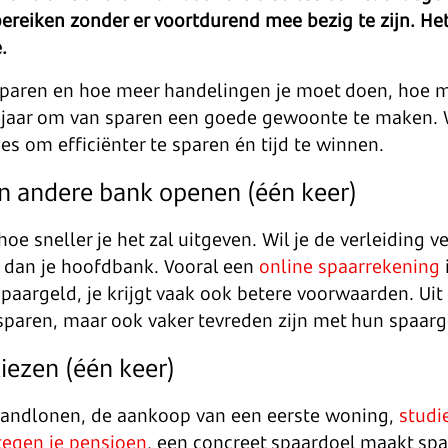
ereiken zonder er voortdurend mee bezig te zijn. Het
.
aren en hoe meer handelingen je moet doen, hoe moe
 jaar om van sparen een goede gewoonte te maken. Wil
ies om efficiënter te sparen én tijd te winnen.
en andere bank openen (één keer)
 hoe sneller je het zal uitgeven. Wil je de verleiding 
 dan je hoofdbank. Vooral een
online spaarrekening
 spaargeld, je krijgt vaak ook betere voorwaarden. Ui
 sparen, maar ook vaker tevreden zijn met hun spaar
iezen (één keer)
maandlonen, de aankoop van een eerste woning,
studi
tegen je pensioen
, een concreet spaardoel maakt spa