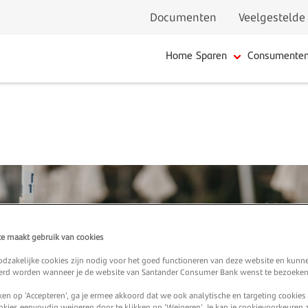
Documenten
Veelgestelde
Home
Sparen
Consumenten
e maakt gebruik van cookies
oodzakelijke cookies zijn nodig voor het goed functioneren van deze website en kunn
erd worden wanneer je de website van Santander Consumer Bank wenst te bezoeken
ken op 'Accepteren', ga je ermee akkoord dat we ook analytische en targeting cookies
okies eenvoudig weigeren door te klikken op 'Weigeren'. Je kan je cookievoorkeuren z