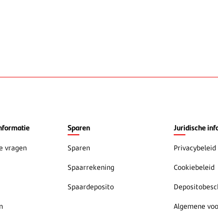
nformatie
Sparen
Juridische inf
e vragen
Sparen
Privacybeleid
Spaarrekening
Cookiebeleid
Spaardeposito
Depositobes
n
Algemene vo