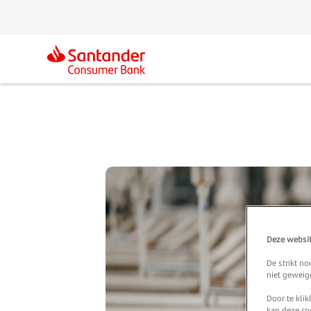
Skip
to
main
content
Deze websit
De strikt n
niet geweig
Door te klik
kan deze co