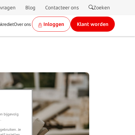
 vragen
Blog
Contacteer ons
Zoeken
krediet
Over ons
Inloggen
Klant worden
en bijgevolg
.
 gebruiken. Je
elf instellen