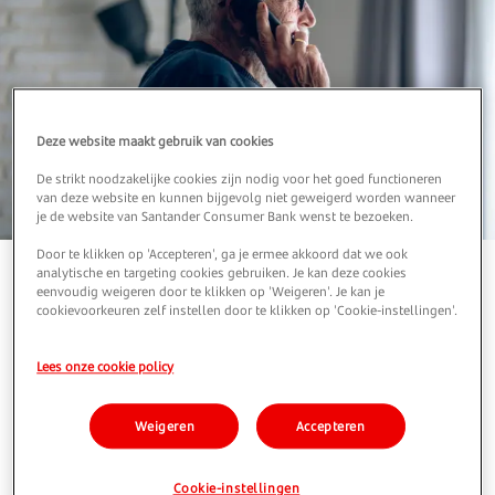
Deze website maakt gebruik van cookies
De strikt noodzakelijke cookies zijn nodig voor het goed functioneren
van deze website en kunnen bijgevolg niet geweigerd worden wanneer
je de website van Santander Consumer Bank wenst te bezoeken.
Door te klikken op 'Accepteren', ga je ermee akkoord dat we ook
analytische en targeting cookies gebruiken. Je kan deze cookies
eenvoudig weigeren door te klikken op 'Weigeren'. Je kan je
cookievoorkeuren zelf instellen door te klikken op 'Cookie-instellingen'.
1. Wees discreet, zowel online
als in het openbaar
Lees onze cookie policy
Door minder informatie te delen op sociale
Weigeren
Accepteren
media, in persoon of via de telefoon, vergroot u
uw online veiligheid en voorkomt u
Cookie-instellingen