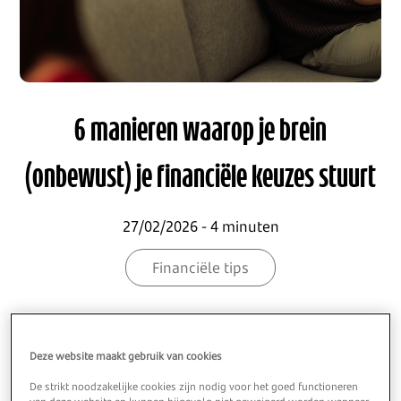
6 manieren waarop je brein
(onbewust) je financiële keuzes stuurt
27/02/2026 - 4 minuten
Financiële tips
6 manieren waarop je brein
Deze website maakt gebruik van cookies
(onbewust) je financiële keuzes
De strikt noodzakelijke cookies zijn nodig voor het goed functioneren