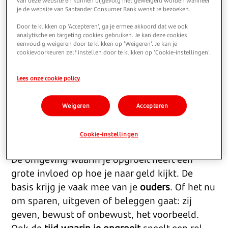
van deze website en kunnen bijgevolg niet geweigerd worden wanneer
stuurt
je de website van Santander Consumer Bank wenst te bezoeken.
Door te klikken op 'Accepteren', ga je ermee akkoord dat we ook
Sparen lijkt misschien een puur economische
analytische en targeting cookies gebruiken. Je kan deze cookies
eenvoudig weigeren door te klikken op 'Weigeren'. Je kan je
en rationele keuze, maar er speelt veel meer
cookievoorkeuren zelf instellen door te klikken op 'Cookie-instellingen'.
dan je op het eerste gezicht zou denken. De
manier waarop je met geld omgaat, wordt
Lees onze cookie policy
onbewust beïnvloed door allerlei
psychologische factoren. In dit artikel zetten
Weigeren
Accepteren
we er zes voor je op een rij.
Cookie-instellingen
1. Ons financiële ‘DNA’
De omgeving waarin je opgroeit heeft een
grote invloed op hoe je naar geld kijkt. De
basis krijg je vaak mee van je
ouders
. Of het nu
om sparen, uitgeven of beleggen gaat: zij
geven, bewust of onbewust, het voorbeeld.